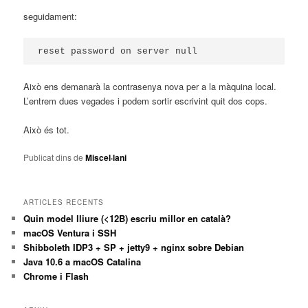
seguidament:
reset password on server null
Això ens demanarà la contrasenya nova per a la màquina local.
L’entrem dues vegades i podem sortir escrivint quit dos cops.
Això és tot.
Publicat dins de
Miscel·lani
ARTICLES RECENTS
Quin model lliure (<12B) escriu millor en català?
macOS Ventura i SSH
Shibboleth IDP3 + SP + jetty9 + nginx sobre Debian
Java 10.6 a macOS Catalina
Chrome i Flash