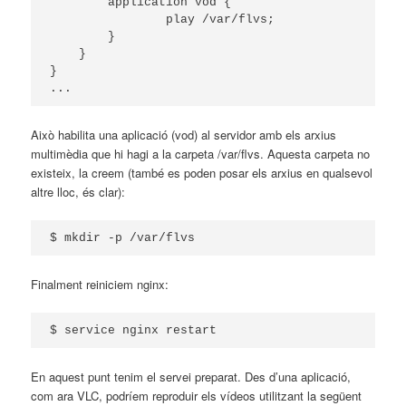
        application vod {

                play /var/flvs;

        }

    }

}

Això habilita una aplicació (vod) al servidor amb els arxius
multimèdia que hi hagi a la carpeta /var/flvs. Aquesta carpeta no
existeix, la creem (també es poden posar els arxius en qualsevol
altre lloc, és clar):
Finalment reiniciem nginx:
En aquest punt tenim el servei preparat. Des d’una aplicació,
com ara VLC, podríem reproduir els vídeos utilitzant la següent