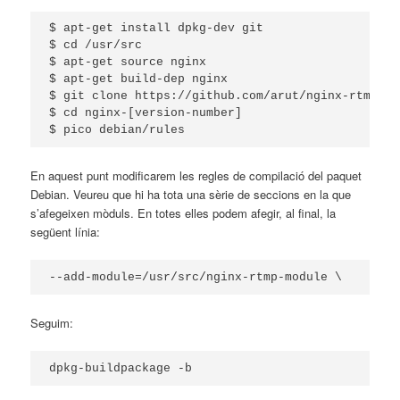
$ apt-get install dpkg-dev git

$ cd /usr/src

$ apt-get source nginx

$ apt-get build-dep nginx

$ git clone https://github.com/arut/nginx-rtmp-mo
$ cd nginx-[version-number]

En aquest punt modificarem les regles de compilació del paquet
Debian. Veureu que hi ha tota una sèrie de seccions en la que
s’afegeixen mòduls. En totes elles podem afegir, al final, la
següent línia:
--add-module=/usr/src/nginx-rtmp-module \
Seguim: