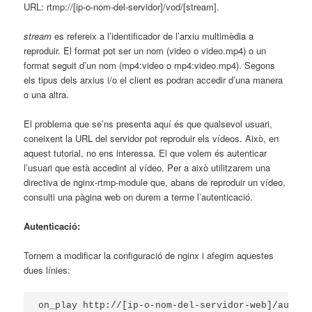
URL: rtmp://[ip-o-nom-del-servidor]/vod/[stream].
stream
es refereix a l’identificador de l’arxiu multimèdia a
reproduir. El format pot ser un nom (video o video.mp4) o un
format seguit d’un nom (mp4:video o mp4:video.mp4). Segons
els tipus dels arxius i/o el client es podran accedir d’una manera
o una altra.
El problema que se’ns presenta aquí és que qualsevol usuari,
coneixent la URL del servidor pot reproduir els vídeos. Això, en
aquest tutorial, no ens interessa. El que volem és autenticar
l’usuari que està accedint al vídeo. Per a això utilitzarem una
directiva de nginx-rtmp-module que, abans de reproduir un vídeo,
consulti una pàgina web on durem a terme l’autenticació.
Autenticació:
Tornem a modificar la configuració de nginx i afegim aquestes
dues línies:
on_play http://[ip-o-nom-del-servidor-web]/auth.ph