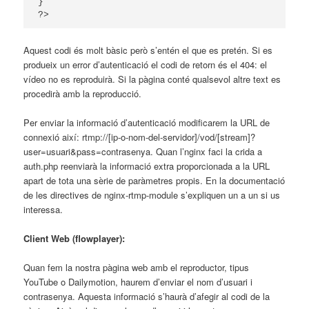
}

Aquest codi és molt bàsic però s’entén el que es pretén. Si es
produeix un error d’autenticació el codi de retorn és el 404: el
vídeo no es reproduirà. Si la pàgina conté qualsevol altre text es
procedirà amb la reproducció.
Per enviar la informació d’autenticació modificarem la URL de
connexió així: rtmp://[ip-o-nom-del-servidor]/vod/[stream]?
user=usuari&pass=contrasenya. Quan l’nginx faci la crida a
auth.php reenviarà la informació extra proporcionada a la URL
apart de tota una sèrie de paràmetres propis. En la documentació
de les directives de nginx-rtmp-module s’expliquen un a un si us
interessa.
Client Web (flowplayer):
Quan fem la nostra pàgina web amb el reproductor, tipus
YouTube o Dailymotion, haurem d’enviar el nom d’usuari i
contrasenya. Aquesta informació s’haurà d’afegir al codi de la