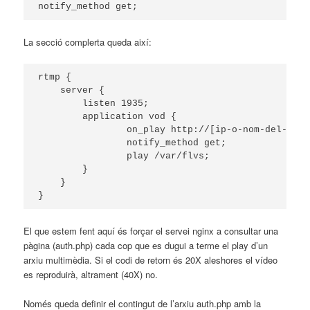
La secció complerta queda així:
rtmp {

    server {

        listen 1935;

        application vod {

                on_play http://[ip-o-nom-del-serv
                notify_method get;

                play /var/flvs;

        }

    }

El que estem fent aquí és forçar el servei nginx a consultar una
pàgina (auth.php) cada cop que es dugui a terme el play d’un
arxiu multimèdia. Si el codi de retorn és 20X aleshores el vídeo
es reproduirà, altrament (40X) no.
Només queda definir el contingut de l’arxiu auth.php amb la