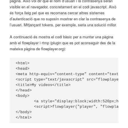
pàgina. Això vol dir que el nom d’usuari i la contrasenya seran
visible en el navegador, concretament en el codi javascript. Això
és força lleig pel que es recomana cercar altres sistemes
d’autenticació que no suposin mostrar en clar la contrasenya de
l’usuari. Mitjançant tokens, per exemple, seria una solució millor.
A continuació és mostra el codi bàsic per a muntar una pàgina
amb el flowplayer i rtmp (plugin que es pot aconseguir des de la
mateixa pàgina de flowplayer.org):
<html>

<head>

<meta http-equiv="content-type" content="text/htm
<script type="text/javascript" src="flowplayer-3.
<title>My videos</title>

</head>

<body>

	<a style="display:block;width:520px;height:330px" id="player"></a>

	<script>flowplayer("player", "flowplayer-3.2.18.swf",{clip:{url:'mp4:video.mp4?user=usuari&pass=contrasenya',provider:'rtmp'},plugins:{rtmp:{url:'flowplayer.rtmp-3.2.13.swf',netConnectionUrl:'rtmp://[ip-o-nom-del-servidor]/vod'}}});</script>

</body>
