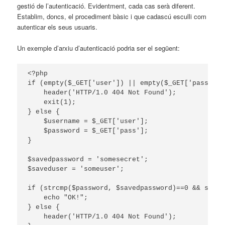
gestió de l’autenticació. Evidentment, cada cas serà diferent.
Establim, doncs, el procediment bàsic i que cadascú esculli com
autenticar els seus usuaris.
Un exemple d’arxiu d’autenticació podria ser el següent:
<?php

if (empty($_GET['user']) || empty($_GET['pass'])) 
    header('HTTP/1.0 404 Not Found');

    exit(1);

} else {

    $username = $_GET['user'];

    $password = $_GET['pass'];

}

$savedpassword = 'somesecret';

$saveduser = 'someuser';

if (strcmp($password, $savedpassword)==0 && strcm
    echo "OK!";

} else {

    header('HTTP/1.0 404 Not Found');
