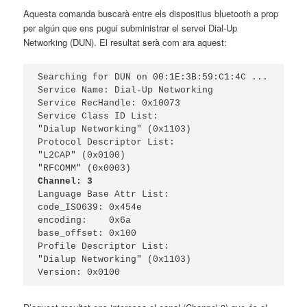
Aquesta comanda buscarà entre els dispositius bluetooth a prop
per algún que ens pugui subministrar el servei Dial-Up
Networking (DUN). El resultat serà com ara aquest:
Searching for DUN on 00:1E:3B:59:C1:4C ...

Service Name: Dial-Up Networking

Service RecHandle: 0x10073

Service Class ID List:

"Dialup Networking" (0x1103)

Protocol Descriptor List:

"L2CAP" (0x0100)

Channel: 3
Language Base Attr List:

code_ISO639: 0x454e

encoding:    0x6a

base_offset: 0x100

Profile Descriptor List:

"Dialup Networking" (0x1103)

Version: 0x0100