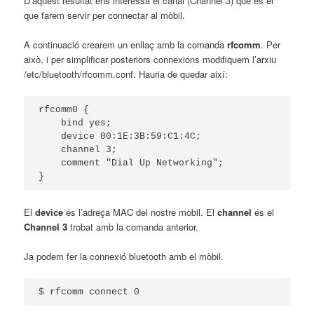
D’aquest resultat ens interessa el canal (Channel 3) que és el
que farem servir per connectar al mòbil.
A continuació crearem un enllaç amb la comanda
rfcomm
. Per
això, i per simplificar posteriors connexions modifiquem l’arxiu
/etc/bluetooth/rfcomm.conf. Hauria de quedar així:
rfcomm0 {

    bind yes;

    device 00:1E:3B:59:C1:4C;

    channel 3;

    comment "Dial Up Networking";

}
El
device
és l’adreça MAC del nostre mòbil. El
channel
és el
Channel 3
trobat amb la comanda anterior.
Ja podem fer la connexió bluetooth amb el mòbil.
$ rfcomm connect 0