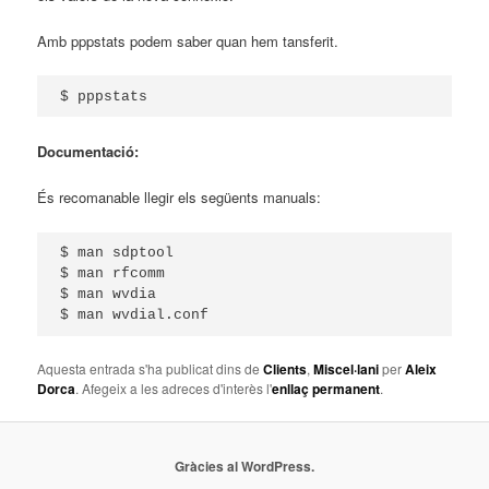
Amb pppstats podem saber quan hem tansferit.
$ pppstats
Documentació:
És recomanable llegir els següents manuals:
$ man sdptool

$ man rfcomm

$ man wvdia

$ man wvdial.conf
Aquesta entrada s'ha publicat dins de
Clients
,
Miscel·lani
per
Aleix
Dorca
. Afegeix a les adreces d'interès l'
enllaç permanent
.
Gràcies al WordPress.