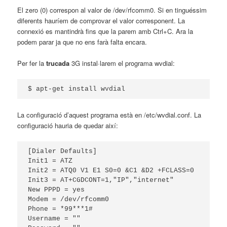
El zero (0) correspon al valor de /dev/rfcomm0. Si en tinguéssim
diferents hauríem de comprovar el valor corresponent. La
connexió es mantindrà fins que la parem amb Ctrl+C. Ara la
podem parar ja que no ens farà falta encara.
Per fer la
trucada
3G instal·larem el programa wvdial:
$ apt-get install wvdial
La configuració d’aquest programa està en /etc/wvdial.conf. La
configuració hauria de quedar així:
[Dialer Defaults]

Init1 = ATZ

Init2 = ATQ0 V1 E1 S0=0 &C1 &D2 +FCLASS=0

Init3 = AT+CGDCONT=1,"IP","internet"

New PPPD = yes

Modem = /dev/rfcomm0

Phone = *99***1#

Username = ""
