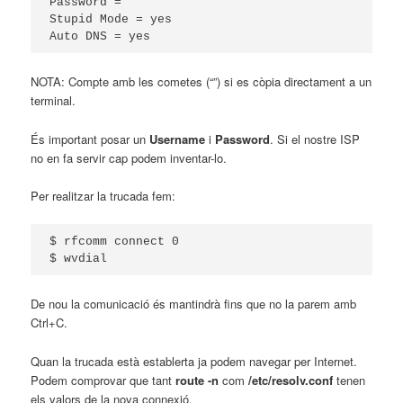
Password = ""

Stupid Mode = yes

Auto DNS = yes
NOTA: Compte amb les cometes (“”) si es còpia directament a un
terminal.
És important posar un
Username
i
Password
. Si el nostre ISP
no en fa servir cap podem inventar-lo.
Per realitzar la trucada fem:
$ rfcomm connect 0

$ wvdial
De nou la comunicació és mantindrà fins que no la parem amb
Ctrl+C.
Quan la trucada està establerta ja podem navegar per Internet.
Podem comprovar que tant
route -n
com
/etc/resolv.conf
tenen
els valors de la nova connexió.